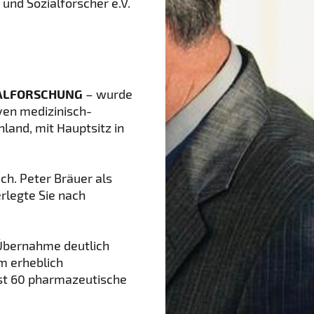
und Sozialforscher e.V.
IALFORSCHUNG
– wurde
iven medizinisch-
and, mit Hauptsitz in
ch. Peter Bräuer als
rlegte Sie nach
Übernahme deutlich
m erheblich
ast 60 pharmazeutische